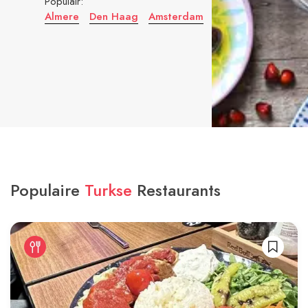
Populair:
Almere
Den Haag
Amsterdam
Populaire
Turkse
Restaurants