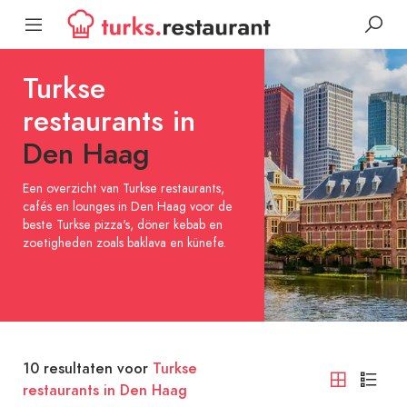
Turkse
restaurants in
Den Haag
Een overzicht van Turkse restaurants,
cafés en lounges in Den Haag voor de
beste Turkse pizza's, döner kebab en
zoetigheden zoals baklava en künefe.
10
resultaten voor
Turkse
restaurants in Den Haag