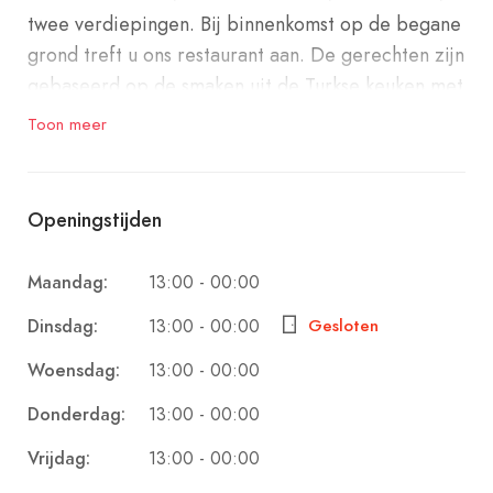
twee verdiepingen. Bij binnenkomst op de begane
grond treft u ons restaurant aan. De gerechten zijn
gebaseerd op de smaken uit de Turkse keuken met
invloeden van over de hele wereld. Van
Toon meer
overheerlijke steak- tot grill en pastagerechten
Alle gerechten worden door onze koks met de
Openingstijden
uiterste zorg bereid. Met onze uitgebreide
menukaart is er voor ieder wat wils en zijn er
13:00 - 00:00
Maandag:
vanzelfsprekend vegetarische alternatieven.
13:00 - 00:00
Dinsdag:
Gesloten
Op de 1e etage kunt u bij Harem terecht voor
13:00 - 00:00
Woensdag:
zowel eten, relaxed loungen, genieten van
13:00 - 00:00
Donderdag:
heerlijke, alcoholvrije cocktails en een gezellige
13:00 - 00:00
Vrijdag:
sfeer, met een uitstekende service.