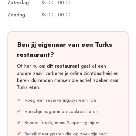
13:00 - 00:00
Zaterdag:
Harem restaurant & café is gemakkelijk te
13:00 - 00:00
Zondag:
bereiken met het openbaar vervoer en de auto.
Daarnaast is er voldoende parkeergelegenheid.
Ben jij eigenaar van een Turks
restaurant?
Of het nu om
gaat of een
dit restaurant
andere zaak: verbeter je online zichtbaarheid en
bereik duizenden mensen die actief zoeken naar
Turks eten.
Voeg een reserveringssysteem toe
Verschijn hoger in de zoekresultaten
Beheer foto’s, menu & openingstijden
Bereik meer gasten die op zoek zijn naar