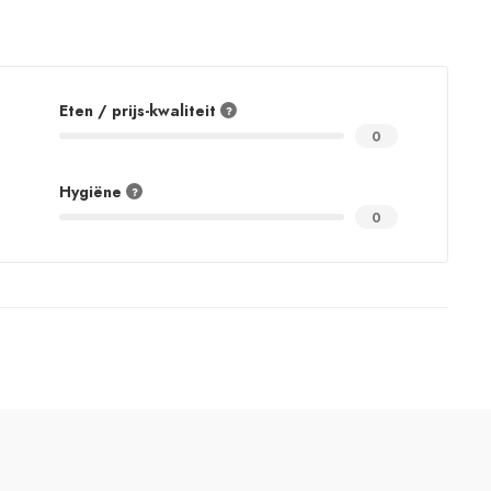
Eten / prijs-kwaliteit
0
Hygiëne
0