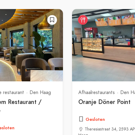
e restaurant
Den Haag
Afhaalrestaurants
Den H
m Restaurant /
Oranje Döner Point
é
Gesloten
sloten
Theresiastraat 34, 2593 A