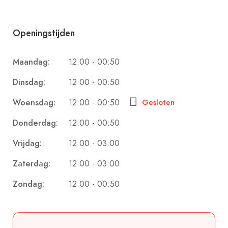
familierecept op een authentieke houtskoolgrill.
Openingstijden
De missie van Meneer Kebab is om Turkse
streetfood rondom Nederland, op hoger niveau te
12:00 - 00:50
Maandag:
serveren. Zoals Meneer Kebab ook wel zegt:
12:00 - 00:50
Dinsdag:
‘’Döner zoals je die nog nooit geproefd hebt’’.
12:00 - 00:50
Woensdag:
Gesloten
12:00 - 00:50
Donderdag:
12:00 - 03:00
Vrijdag:
12:00 - 03:00
Zaterdag:
12:00 - 00:50
Zondag: