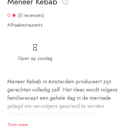
Meneer Kebab
0
(0 recensies)
Afhaalrestaurants
Open op zondag
Meneer Kebab in Amsterdam produceert zijn
gerechten volledig zelf. Het vlees wordt volgens
familierecept een gehele dag in de marinade
gelegd om vervolgens gespiesd te worden.
Meneer Kebab gebruikt alleen de beste
ingrediënten voor zijn gerechten. Hij bereid alles
Toon meer
met zijn zelfgemaakte specerijenmix volgens