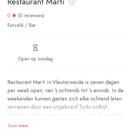
Restaurant Marti
0
(0 recensies)
Eetcafé / Bar
Open op zondag
Restaurant Marti in Vleuterweide is zeven dagen
per week open; van ’s ochtends tot ’s avonds. In de
weekenden kunnen gasten zich elke ochtend laten
verrassen door een uitgebreid Turks ontbijt.
Dankzij de ligging aan het water is het de perfecte
plek om te genieten van het mooie weer, het
Toon meer
water en de unieke menukaart. In de gerechten