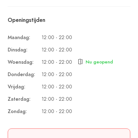
maakt de chef gebruik van kruiden en specerijen
die geïmporteerd worden vanuit Turkije. De Turkse
Openingstijden
specialiteiten zullen uiteraard worden voorbereid
met deze ingrediënten. Daarmee wordt er een
12:00 - 22:00
Maandag:
eigen draai van Marti aan de gerechten gegeven.
12:00 - 22:00
Dinsdag:
12:00 - 22:00
Woensdag:
Nu geopend
12:00 - 22:00
Donderdag:
12:00 - 22:00
Vrijdag:
12:00 - 22:00
Zaterdag:
12:00 - 22:00
Zondag: