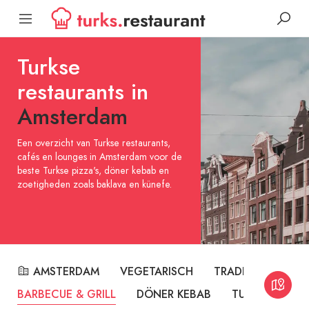
Turkse
restaurants in
Amsterdam
Een overzicht van Turkse restaurants,
cafés en lounges in Amsterdam voor de
beste Turkse pizza's, döner kebab en
zoetigheden zoals baklava en künefe.
AMSTERDAM
VEGETARISCH
TRADITIONEEL TU
BARBECUE & GRILL
DÖNER KEBAB
TURKSE PIZZA