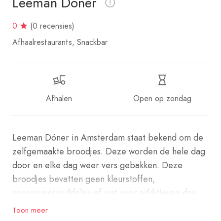
Leeman Döner
0
(0 recensies)
Afhaalrestaurants
Snackbar
Afhalen
Open op zondag
Leeman Döner in Amsterdam staat bekend om de
zelfgemaakte broodjes. Deze worden de hele dag
door en elke dag weer vers gebakken. Deze
broodjes bevatten geen kleurstoffen,
conserveermiddelen of wat voor additieven dan
ook. Dat proeft men gelijk. Daar zijn wij dan ook
Toon meer
enorm trots op.